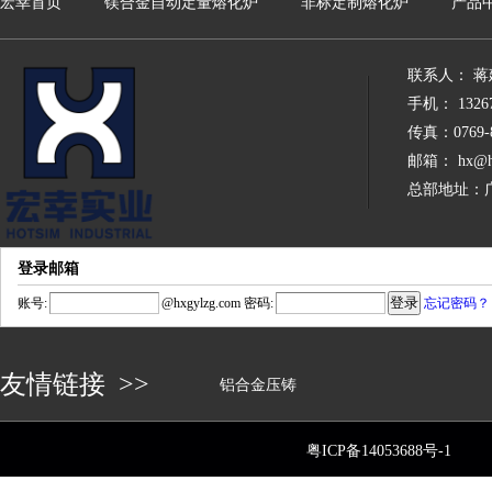
宏幸首页
镁合金自动定量熔化炉
非标定制熔化炉
产品
联系人： 蒋
手机： 13267
传真：0769-8
邮箱： hx@hx
总部地址：
登录邮箱
账号:
@
hxgylzg.com
密码:
忘记密码？
友情链接 >>
铝合金压铸
粤ICP备14053688号-1