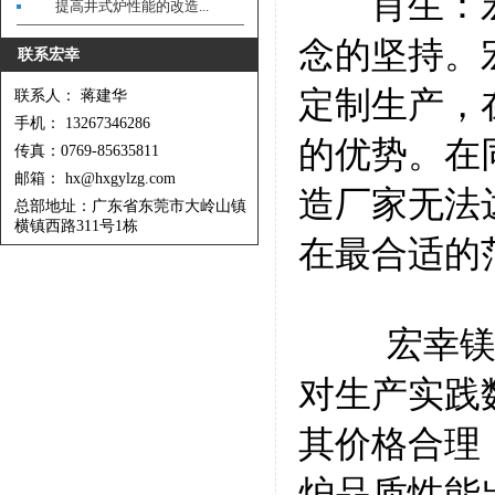
肖生：宏
提高井式炉性能的改造...
念的坚持。
联系宏幸
定制生产，
联系人： 蒋建华
手机： 13267346286
的优势。在
传真：0769-85635811
邮箱： hx@hxgylzg.com
造厂家无法
总部地址：广东省东莞市大岭山镇
横镇西路311号1栋
在最合适的
宏幸镁合
对生产实践
其价格合理
炉品质性能