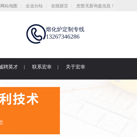
网站地图
|
企业分站
|
在线留言
|
您暂无新询盘信息！
熔化炉定制专线
13267346286
诚聘英才
|
联系宏幸
|
关于宏幸