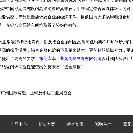
依靠固定在炉壁周围的电阻发热弹簧片或发热棒产生持续热能，采用隔热
化炉中间勘定高纯度耐高温绝缘砖莫来石，用来固定铝合金液体杯，同时
能源供应，产品质量要求及企业的经济条件。目前国内大多采用电熔化炉
用，在铝合金压铸车间均取得了较好的效益。
正常运行和使用寿命，以及铝合金的制品品质高低均离不开炉体所用耐
更高的操作温度，铝合金熔化炉的容量越来越大。更苛刻的机械外力，更
料提出了更高的要求。
东莞宏幸工业熔化炉制造有限公司
设计团队从设计
和绝缘耐热高温性能突出的莫来石（德国摩根）。
8年广州国际铸造、压铸及锻压工业展览会
产品中心
解决方案
荣誉资质
诚聘英才
联系