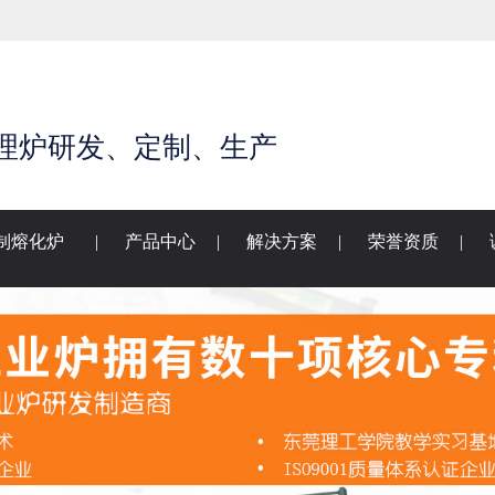
理炉研发、定制、生产
制熔化炉
|
产品中心
|
解决方案
|
荣誉资质
|