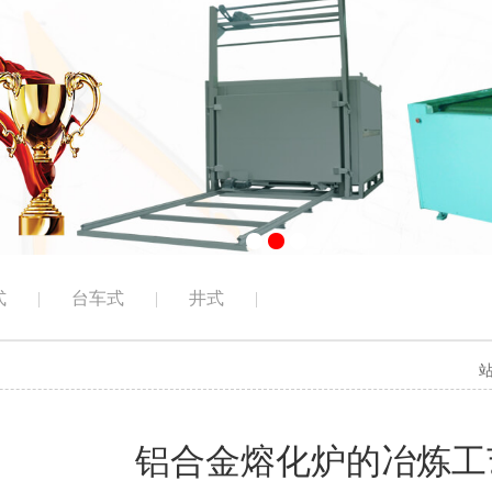
式
|
台车式
|
井式
|
铝合金熔化炉的冶炼工