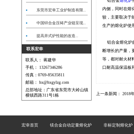
铝合金
熔化炉
内侧，同时在熔
东莞市宏幸工业炉制造有限...
较，主要取决于
中国锌合金压铸产业链呈现...
生产的熔化炉使
提高井式炉性能的改造...
铝合金熔化炉的
联系宏幸
断增长的产量，
等，都对耐火材
联系人： 蒋建华
手机： 13267346286
口耐高温保温板
传真：0769-85635811
邮箱： hx@hxgylzg.com
总部地址：广东省东莞市大岭山镇
上一条新闻：
201
横镇西路311号1栋
宏幸首页
镁合金自动定量熔化炉
非标定制熔化炉