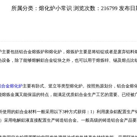
所属分类：熔化炉小常识
浏览次数：216799
发布日期：
要包括铝合金熔炼炉和熔化炉，熔炼炉主要是将铝锭或者是废弃铝料熔
热设备，除了能够熔解鋁合金锭块之外，也可以用于熔炼锌、锡及熔点比
鋁合金熔化炉
主要有卧式、竖立等类型熔化炉。按照热源划分，铝合金熔
能熔炼金属又能保温的特点，能满足优质鋁合金生产工艺的需要。已经被
使用的鋁合金材料一般采用以下3种方式获得：1）利用废杂鋁配置生产
3）采用电解鋁液直接配置生产铸造铝合金。一般高级的铸造铝合金产品