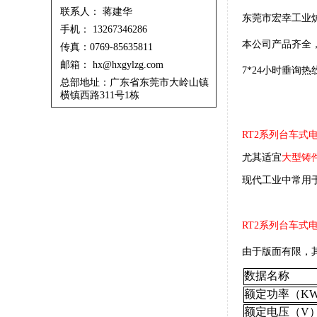
联系人： 蒋建华
东莞市宏幸工业
手机： 13267346286
本公司产品齐全
传真：0769-85635811
邮箱： hx@hxgylzg.com
7*24小时垂询热
总部地址：广东省东莞市大岭山镇
横镇西路311号1栋
RT2系列台车式
尤其适宜
大型铸
现代工业中常用
RT2系列台车式
由于版面有限，
数据名称 
额定功率（K
额定电压（V