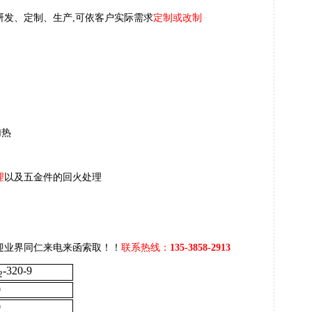
研发、定制、生产,可依客户实际需求
定制或改制
加热
理
以及五金件的回火处理
迎业界同仁来电来函索取！！
联系热线：
135-3858-2913
-320-9
2
0
0