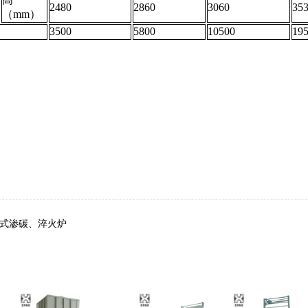
2480
2860
3060
35
（mm）
）
3500
5800
10500
19
式渗碳、淬火炉