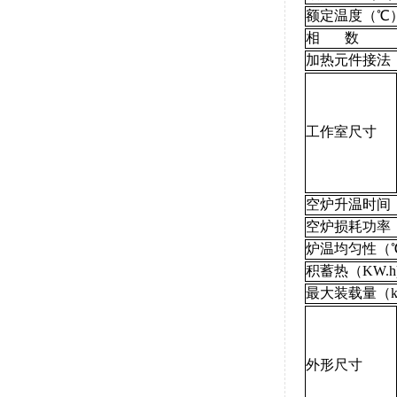
额定温度（℃
相 数
加热元件接法
工作室尺寸
空炉升温时间
空炉损耗功率（
炉温均匀性（
积蓄热（KW.h
最大装载量（k
外形尺寸