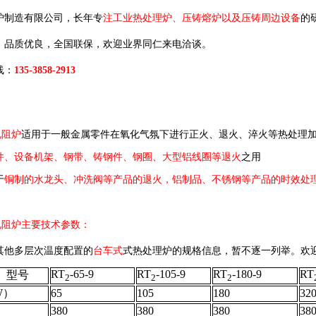
炉制造有限公司，长年专
注工业热处理炉、压铸熔炉以及压铸周边设备
的
，品质优良，全国联保，欢迎业界同仁来电洽谈。
线：
135-3858-2913
电阻炉
适用于一般金属零件在氧化气氛下进行正火、退火、淬火等热处理
件、设备机架、钢带、铸钢件、钢圈、大型铝线圈等退火
之用
于
铜制的水龙头、冲洗阀等产品的退火，铝制品、不锈钢等产品的时效处
电阻炉
主要技术参数：
其他多层次温度配置的
台车式
式热处理炉的规格信息，暂不逐一列举。欢
RT
-65-9
RT
-105-9
RT
-180-9
RT
型号
2
2
2
W）
65
105
180
32
）
380
380
380
38