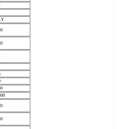
0
.Y
00
50
0
5
0
00
000
70
00