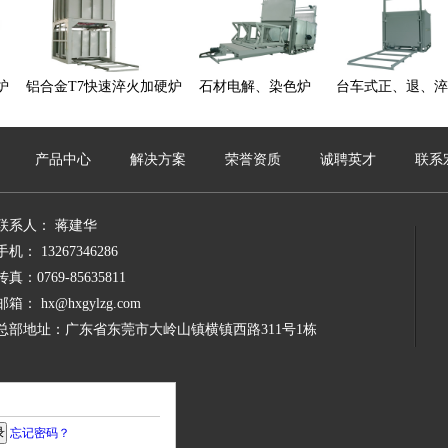
炉
铝合金T7快速淬火加硬炉
石材电解、染色炉
台车式正、退、淬
产品中心
解决方案
荣誉资质
诚聘英才
联系
联系人： 蒋建华
手机： 13267346286
传真：0769-85635811
邮箱： hx@hxgylzg.com
总部地址：广东省东莞市大岭山镇横镇西路311号1栋
忘记密码？