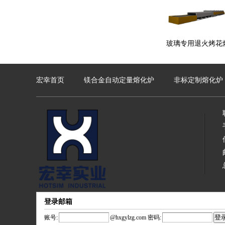
玻璃专用退火烤花
宏幸首页
镁合金自动定量熔化炉
非标定制熔化炉
登录邮箱
账号:
@
hxgylzg.com
密码: