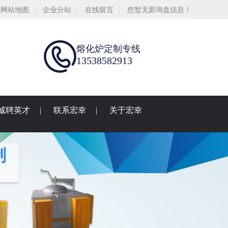
网站地图
|
企业分站
|
在线留言
|
您暂无新询盘信息！
熔化炉定制专线
13538582913
诚聘英才
|
联系宏幸
|
关于宏幸