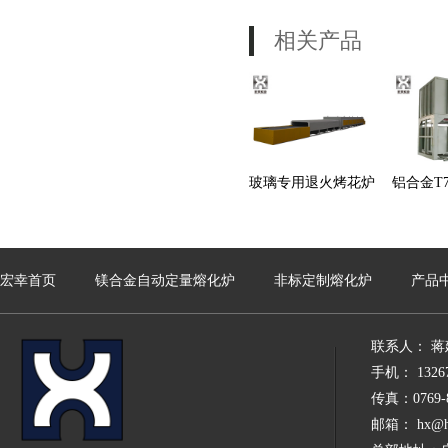
相关产品
玻璃专用退火烤花炉
铝合金T
宏幸首页
镁合金自动定量熔化炉
非标定制熔化炉
产品
联系人： 蒋
手机： 13267
传真：0769-8
邮箱： hx@hx