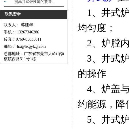
提高井式炉性能的改造...
1、井式炉
联系宏幸
联系人： 蒋建华
均匀度；
手机： 13267346286
传真：0769-85635811
2、炉膛内
邮箱： hx@hxgylzg.com
总部地址：广东省东莞市大岭山镇
3、井式炉
横镇西路311号1栋
的操作
4、炉盖与
约能源，降
5、井式炉