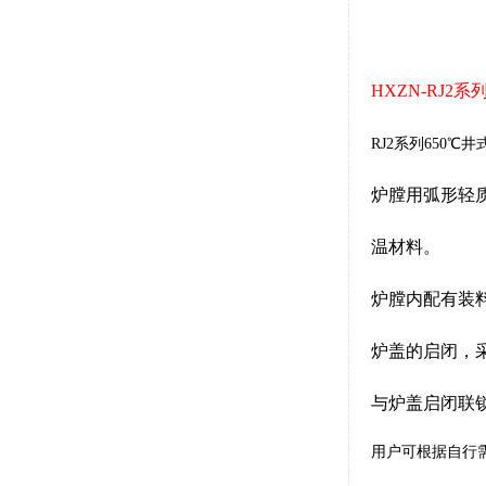
HXZN-RJ2
RJ2系列650℃
炉膛用弧形轻
温材料。
炉膛内配有装
炉盖的启闭，
与炉盖启闭联
用户可根据自行