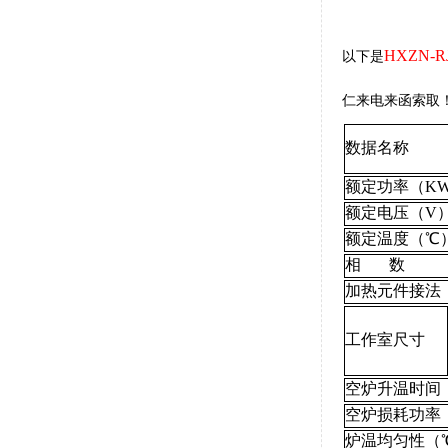
HXZN-
以下是
仁来电来函索取
数据名称 
额定功率（K
额定电压（V
额定温度（℃
相 数
加热元件接法
工作室尺寸
空炉升温时间
空炉损耗功率（
炉温均匀性（