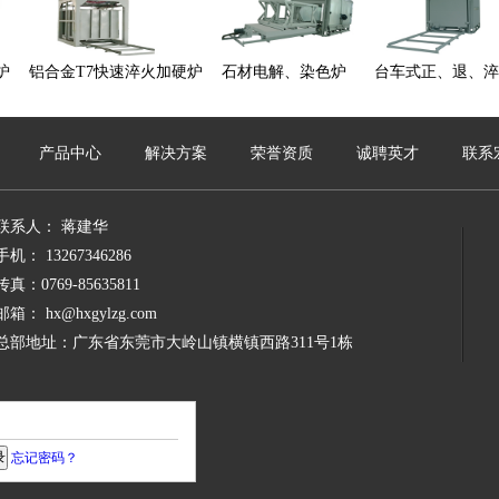
炉
铝合金T7快速淬火加硬炉
石材电解、染色炉
台车式正、退、淬
产品中心
解决方案
荣誉资质
诚聘英才
联系
联系人： 蒋建华
手机： 13267346286
传真：0769-85635811
邮箱： hx@hxgylzg.com
总部地址：广东省东莞市大岭山镇横镇西路311号1栋
忘记密码？