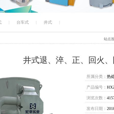
式
|
台车式
|
井式
|
站点
井式退、淬、正、回火、
所属分类：
热
产品编号：
HX
浏览次数：
415
发布日期：
201