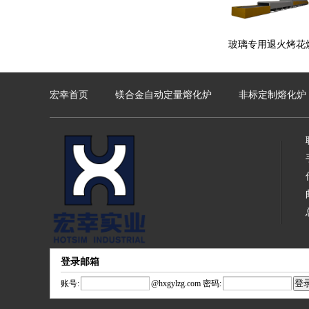
玻璃专用退火烤花
宏幸首页
镁合金自动定量熔化炉
非标定制熔化炉
登录邮箱
账号:
@
hxgylzg.com
密码: