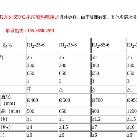
RJ2系列650℃井式加热电阻炉
具体参数，由于版面有限，其他多层次温
！！
联系热线：
135-3858-2913
RJ
-
25
-
6
RJ
-
35
-
6
RJ
-
55
-
6
RJ
-
型号
2
2
2
2
W）
25
35
55
75
）
380
380
380
380
）
650
650
650
650
1
3
3
3
串
△
△
△
直径
Ø400
Ø500
Ø700
Ø95
（mm）
高（mm）
500
650
900
1200
（h）
≤1
≤1
≤1.2
≤1.5
kw)
≤4
≤4.5
≤7
≤10
℃）
≤6
≤6
≤6
≤6