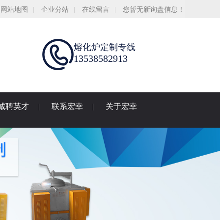
网站地图
|
企业分站
|
在线留言
|
您暂无新询盘信息！
熔化炉定制专线
13538582913
诚聘英才
|
联系宏幸
|
关于宏幸