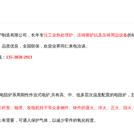
炉制造有限公司，长年专
注工业热处理炉、压铸熔炉以及压铸周边设备
的
，品质优良，全国联保，欢迎业界同仁来电洽谈。
线：
135-3858-2913
井式电阻炉系周期性作业式电炉,共有高、中、低多层次温度配置的电阻炉，
长杆形、轴类、发电机转子等众多钢件、铸件的退火、淬火、正
火
、回火
上有需要，可通入保护气体，以减少零件的氧化程度。