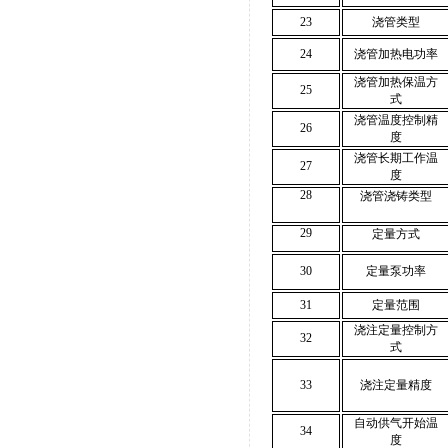
23
浇管类型
24
浇管加热电功率
浇管加热保温方
25
式
浇管温度控制精
26
度
浇管长期工作温
27
度
28
浇管浇铸类型
29
定量方式
30
定量泵功率
31
定量范围
浇注定量控制方
32
式
33
浇注定量精度
自动供气开始温
34
度