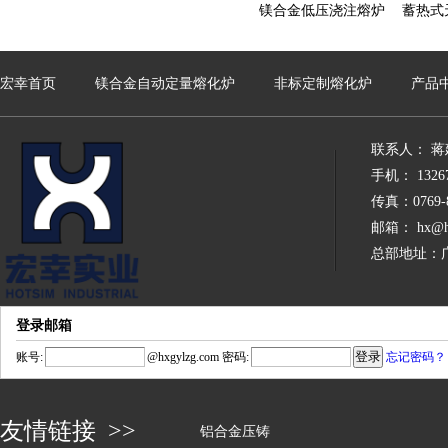
镁合金低压浇注熔炉
蓄热式
宏幸首页
镁合金自动定量熔化炉
非标定制熔化炉
产品
联系人： 蒋
手机： 13267
传真：0769-8
邮箱： hx@hx
总部地址：
登录邮箱
账号:
@
hxgylzg.com
密码:
忘记密码？
友情链接 >>
铝合金压铸