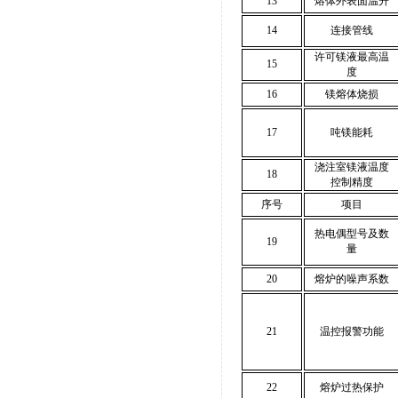
13
熔体外表面温升
14
连接管线
许可镁液最高温
15
度
16
镁熔体烧损
17
吨镁能耗
浇注室镁液温度
18
控制精度
序号
项目
热电偶型号及数
19
量
20
熔炉的噪声系数
21
温控报警功能
22
熔炉过热保护