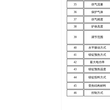
35
供气流量
36
保护气体
37
供气精度
38
炉体高度
39
调节范围
40
水平驱动方式
41
镁锭预热方式
42
最大电功率
43
镁锭预热温度
44
镁锭投料方式
45
受热结构材料
46
控制方式