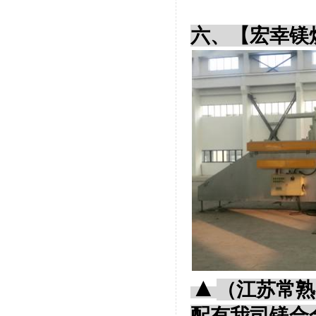
六、【宏幸镁
▲
（江苏常熟
配有我司镁合金