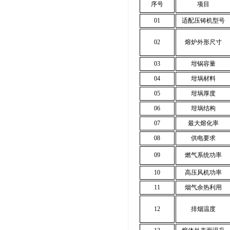
序号
项目
01
适配压铸机型号
02
熔炉外形尺寸
03
坩锅容量
04
坩埚材料
05
坩埚厚度
06
坩埚结构
07
最大熔化率
08
供电要求
09
燃气系统功率
10
高压风机功率
11
烟气余热利用
12
排烟温度